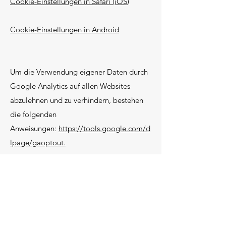
Cookie-Einstellungen in Safari (iOS)
Cookie-Einstellungen in Android
Um die Verwendung eigener Daten durch
Google Analytics auf allen Websites
abzulehnen und zu verhindern, bestehen
die folgenden
Anweisungen:
https://tools.google.com/d
lpage/gaoptout.
Wir können diese Cookie-Richtlinie
aktualisieren. Wir bitten Nutzer, diese
Seite regelmäßig aufzurufen, um sich über
den aktuellen Stand in Bezug auf die